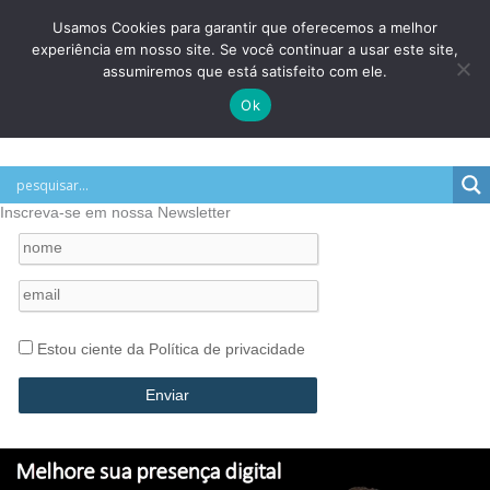
Ir
Usamos Cookies para garantir que oferecemos a melhor
para
experiência em nosso site. Se você continuar a usar este site,
o
assumiremos que está satisfeito com ele.
conteúdo
Ok
BLOG
Inscreva-se em nossa Newsletter
Estou ciente da Política de privacidade
Enviar