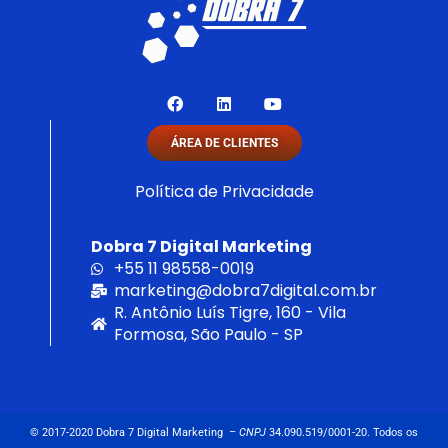
F
L
Y
a
i
o
c
n
u
e
k
t
ÁREA DE CLIENTES
b
e
u
o
d
b
Política de Privacidade
o
i
e
k
n
Dobra 7 Digital Marketing
+55 11 98558-0019
marketing@dobra7digital.com.br
R. Antônio Luís Tigre, 160 - Vila
Formosa, São Paulo - SP
© 2017-2020 Dobra 7 Digital Marketing –
CNPJ
34.090.
519/0001-20. Todos os