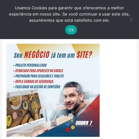
Ir
Usamos Cookies para garantir que oferecemos a melhor
para
experiência em nosso site. Se você continuar a usar este site,
o
assumiremos que está satisfeito com ele.
conteúdo
DB7 Anúncio monitor 4c
Ok
Deixe um comentário
/ Por
admin_dobra7
/
6 de março de 2023