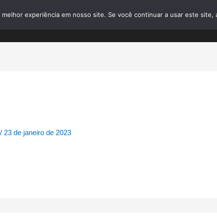
elhor experiência em nosso site. Se você continuar a usar este site, 
home
o que fazemos
sobre nós
7
/
23 de janeiro de 2023