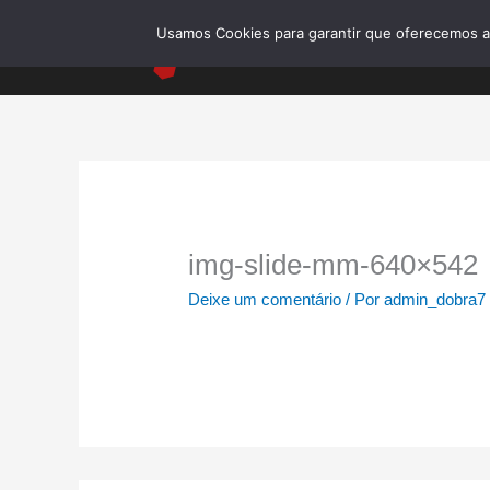
Ir
Usamos Cookies para garantir que oferecemos a m
para
o
conteúdo
img-slide-mm-640×542
Deixe um comentário
/ Por
admin_dobra