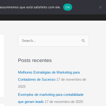
assumiremos que está satisfeito com ele.
Ok
blog
contato
ORÇAMENTO
P
e
s
Posts recentes
q
u
Melhores Estratégias de Marketing para
i
Contadores de Sucesso
17 de novembro de
s
2025
a
Exemplos de marketing para contabilidade
r
que geram leads
17 de novembro de 2025
p