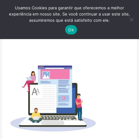
Ir
Usamos Cookies para garantir que oferecemos a melhor
para
experiência em nosso site. Se você continuar a usar este site,
o
assumiremos que está satisfeito com ele.
conteúdo
Dobra 7 Digital – Blog
Ok
Deixe um comentário
/ Por
admin_dobra7
/
18 de maio de 2020