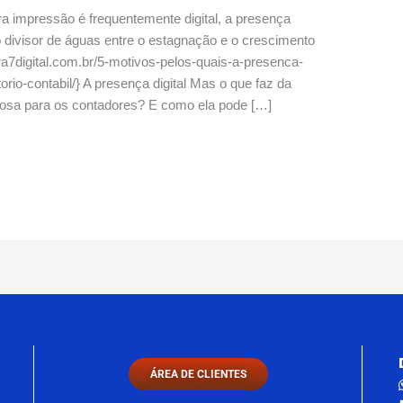
 impressão é frequentemente digital, a presença
 o divisor de águas entre o estagnação e o crescimento
ra7digital.com.br/5-motivos-pelos-quais-a-presenca-
orio-contabil/} A presença digital Mas o que faz da
rosa para os contadores? E como ela pode […]
ÁREA DE CLIENTES