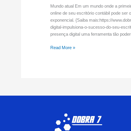
Mundo atual Em um mundo onde a primeira
online de seu escritório contábil pode ser
exponencial. {Saiba mais:https://www.dob
digital-impulsiona-o-sucesso-do-seu-escrit
presença digital uma ferramenta tão pode
Read More »