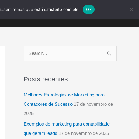
assumiremos que está satisfeito com ele.
Ok
blog
contato
ORÇAMENTO
P
e
s
Posts recentes
q
u
Melhores Estratégias de Marketing para
i
Contadores de Sucesso
17 de novembro de
s
2025
a
Exemplos de marketing para contabilidade
r
que geram leads
17 de novembro de 2025
p