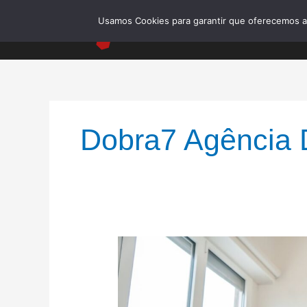
Ir
Usamos Cookies para garantir que oferecemos a m
para
o
conteúdo
Dobra7 Agência D
5
Motivos
pelos
quais