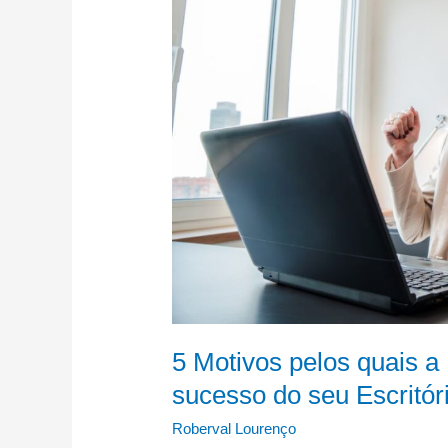
a
Presença
Digital
impulsiona
o
sucesso
do
seu
Escritório
Contábil
5 Motivos pelos quais a
sucesso do seu Escritór
Roberval Lourenço