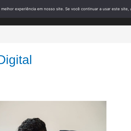
elhor experiência em nosso site. Se você continuar a usar este site, 
home
o que fazemos
sobre nós
igital