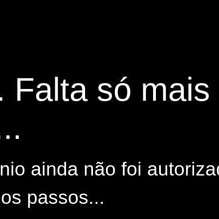
. Falta só mai
..
io ainda não foi autoriza
os passos...