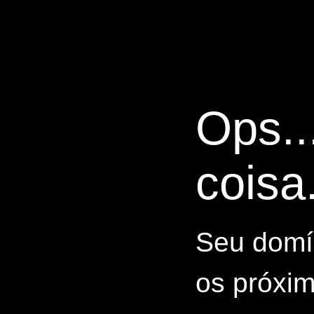
Ops..
coisa.
Seu domín
os próxim