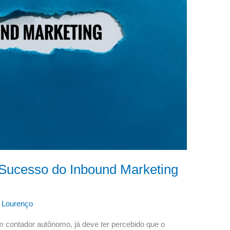
 Sucesso do Inbound Marketing
 Lourenço
m contador autônomo, já deve ter percebido que o