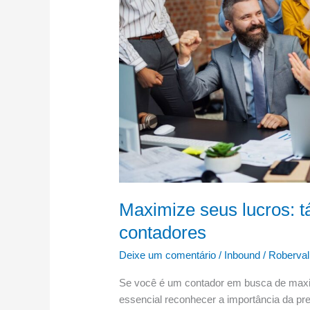
para
contadores
Maximize seus lucros: tá
contadores
Deixe um comentário
/
Inbound
/
Roberval
Se você é um contador em busca de maximi
essencial reconhecer a importância da pre