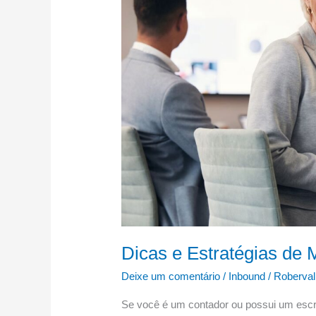
Meta
Ads
para
Contadores
Dicas e Estratégias de
Deixe um comentário
/
Inbound
/
Roberval
Se você é um contador ou possui um escritó