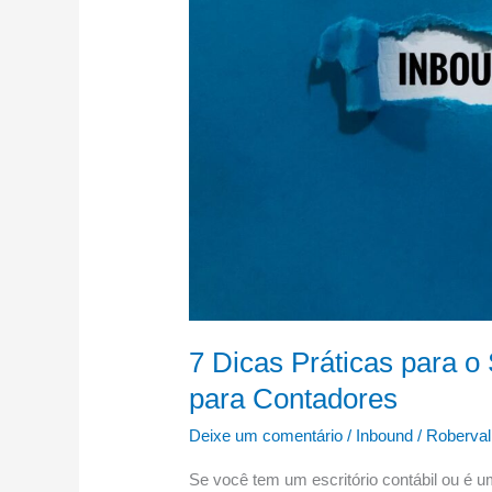
Inbound
Marketing
para
Contadores
7 Dicas Práticas para o
para Contadores
Deixe um comentário
/
Inbound
/
Roberval
Se você tem um escritório contábil ou é u