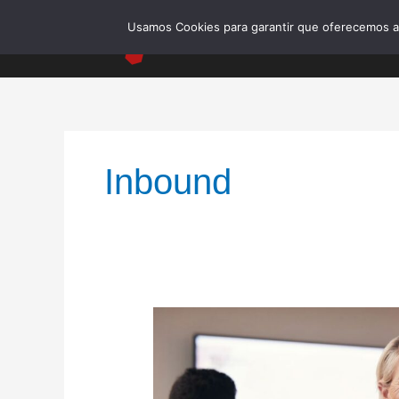
Ir
Usamos Cookies para garantir que oferecemos a m
para
o
conteúdo
Inbound
Dicas
e
Estratégias
de