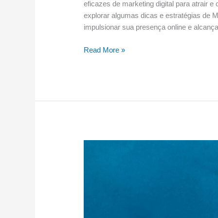
eficazes de marketing digital para atrair e
explorar algumas dicas e estratégias de 
impulsionar sua presença online e alcança
Read More »
7
Dicas
Práticas
para
o
Sucesso
do