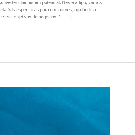
 converter clientes em potencial. Neste artigo, vamos
Meta Ads específicas para contadores, ajudando a
r seus objetivos de negócios. 1. […]