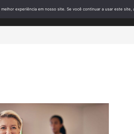
elhor experiência em nosso site. Se você continuar a usar este site, 
home
o que fazemos
sobre nós