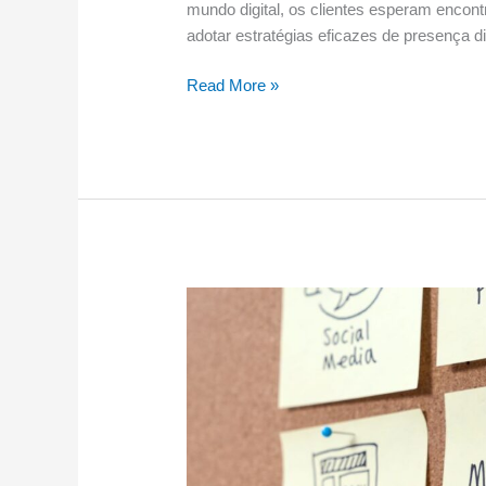
mundo digital, os clientes esperam encontr
adotar estratégias eficazes de presença di
Read More »
Domine
o
marketing
contábil
digital
hoje:
guia
essencial