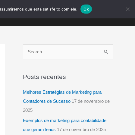
assumiremos que está satisfeito com ele.
Ok
blog
contato
ORÇAMENTO
P
e
s
Posts recentes
q
u
Melhores Estratégias de Marketing para
i
Contadores de Sucesso
17 de novembro de
s
2025
a
Exemplos de marketing para contabilidade
r
que geram leads
17 de novembro de 2025
p