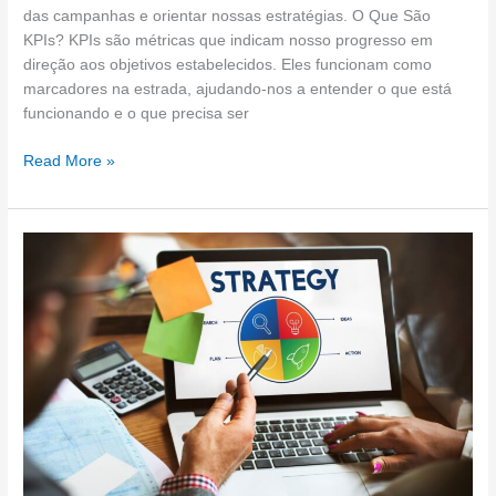
das campanhas e orientar nossas estratégias. O Que São
KPIs? KPIs são métricas que indicam nosso progresso em
direção aos objetivos estabelecidos. Eles funcionam como
marcadores na estrada, ajudando-nos a entender o que está
funcionando e o que precisa ser
Read More »
Como
definir
objetivos
claros
e
mensuráveis
no
marketing
contábil
digital