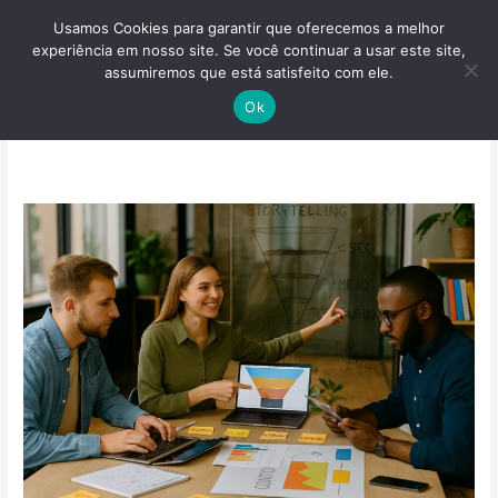
Ir
Usamos Cookies para garantir que oferecemos a melhor
para
experiência em nosso site. Se você continuar a usar este site,
o
assumiremos que está satisfeito com ele.
conteúdo
Inbound
Ok
Marketing
de
conteúdo:
como
transformar
informação
em
oportunidades