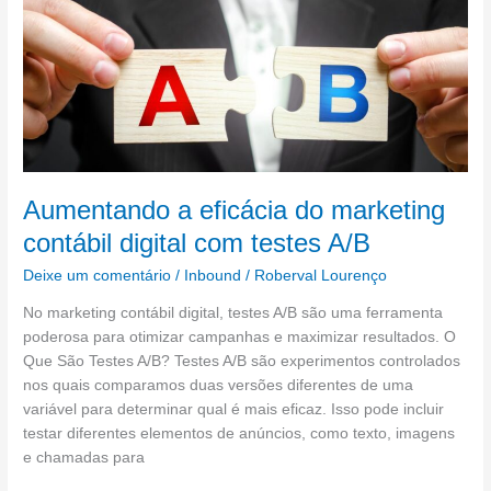
eficácia
do
marketing
contábil
digital
com
testes
A/B
Aumentando a eficácia do marketing
contábil digital com testes A/B
Deixe um comentário
/
Inbound
/
Roberval Lourenço
No marketing contábil digital, testes A/B são uma ferramenta
poderosa para otimizar campanhas e maximizar resultados. O
Que São Testes A/B? Testes A/B são experimentos controlados
nos quais comparamos duas versões diferentes de uma
variável para determinar qual é mais eficaz. Isso pode incluir
testar diferentes elementos de anúncios, como texto, imagens
e chamadas para