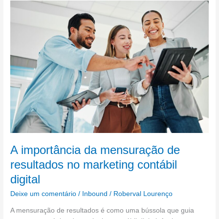
A
importância
da
mensuração
de
resultados
no
marketing
contábil
digital
A importância da mensuração de
resultados no marketing contábil
digital
Deixe um comentário
/
Inbound
/
Roberval Lourenço
A mensuração de resultados é como uma bússola que guia