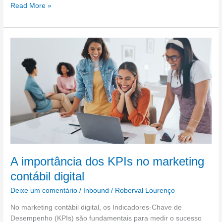
Read More »
A
importância
dos
KPIs
no
marketing
contábil
digital
A importância dos KPIs no marketing
contábil digital
Deixe um comentário
/
Inbound
/
Roberval Lourenço
No marketing contábil digital, os Indicadores-Chave de
Desempenho (KPIs) são fundamentais para medir o sucesso