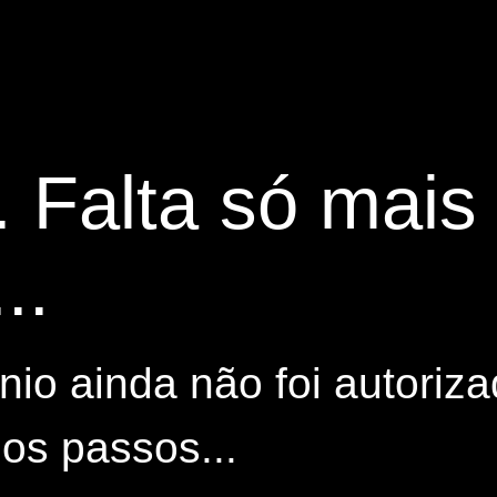
. Falta só mai
..
io ainda não foi autoriza
os passos...