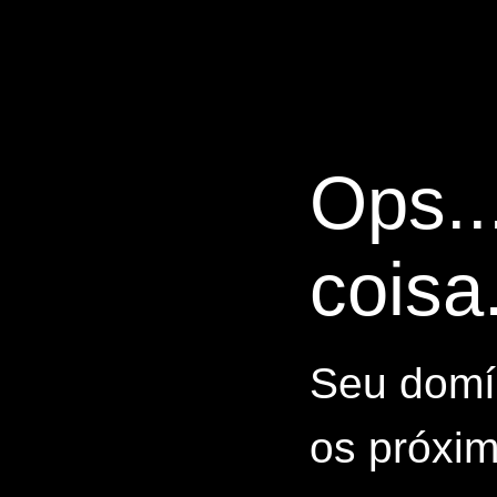
Ops..
coisa.
Seu domín
os próxim